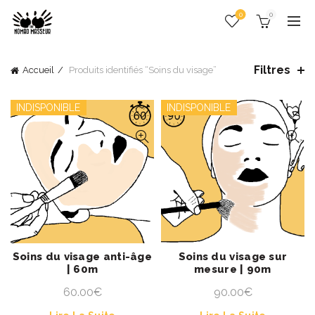
0
0
Filtres
Accueil
Produits identifiés “Soins du visage”
INDISPONIBLE
INDISPONIBLE
Soins du visage anti-âge
Soins du visage sur
| 60m
mesure | 90m
60.00
€
90.00
€