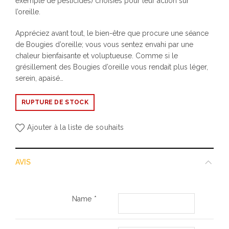
exempte de pesticides) choisies pour leur action sur
l’oreille.
Appréciez avant tout, le bien-être que procure une séance
de Bougies d’oreille; vous vous sentez envahi par une
chaleur bienfaisante et voluptueuse. Comme si le
grésillement des Bougies d’oreille vous rendait plus léger,
serein, apaisé…
RUPTURE DE STOCK
Ajouter à la liste de souhaits
AVIS
Name