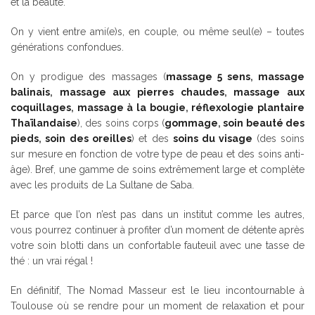
et la beauté.
On y vient entre ami(e)s, en couple, ou même seul(e) – toutes
générations confondues.
On y prodigue des massages
(
massage 5 sens
,
massage
balinais
,
massage aux pierres chaudes
,
massage aux
coquillages
,
massage à la bougie
,
réflexologie plantaire
Thaïlandaise
)
, des soins corps
(
gommage
,
soin beauté des
pieds
,
soin des oreilles
)
et des
soins du visage
(des soins
sur mesure en fonction de votre type de peau et des soins anti-
âge). Bref, une gamme de soins extrêmement large et complète
avec les produits de La Sultane de Saba.
Et parce que l’on n’est pas dans un institut comme les autres,
vous pourrez continuer à profiter d’un moment de détente après
votre soin blotti dans un confortable fauteuil avec une tasse de
thé : un vrai régal !
En définitif, The Nomad Masseur est le lieu incontournable à
Toulouse où se rendre pour un moment de relaxation et pour